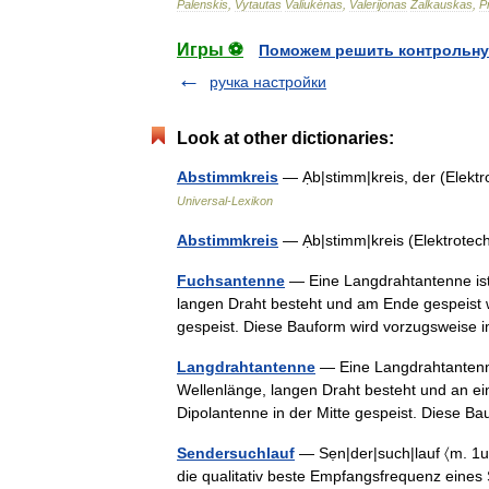
Palenskis
,
Vytautas
Valiukėnas
,
Valerijonas
Žalkauskas
,
P
Игры ⚽
Поможем решить контрольну
ручка настройки
Look at other dictionaries:
Abstimmkreis
— Ạb|stimm|kreis, der (Elek
Universal-Lexikon
Abstimmkreis
— Ạb|stimm|kreis (Elektrote
Fuchsantenne
— Eine Langdrahtantenne ist 
langen Draht besteht und am Ende gespeist w
gespeist. Diese Bauform wird vorzugswei
Langdrahtantenne
— Eine Langdrahtantenne 
Wellenlänge, langen Draht besteht und an e
Dipolantenne in der Mitte gespeist. Diese
Sendersuchlauf
— Sẹn|der|such|lauf 〈m. 1u
die qualitativ beste Empfangsfrequenz eines 