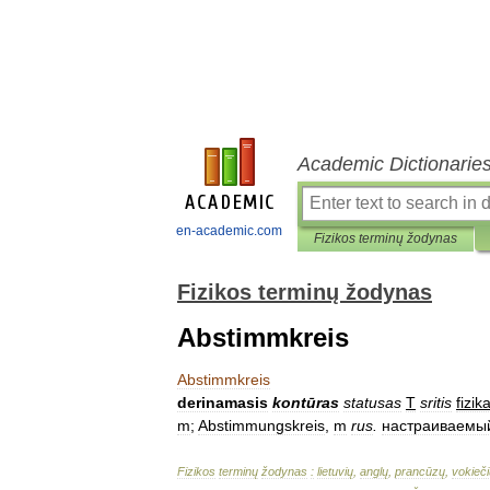
Academic Dictionarie
en-academic.com
Fizikos terminų žodynas
Fizikos terminų žodynas
Abstimmkreis
Abstimmkreis
derinamasis
kontūras
statusas
T
sritis
fizik
m
;
Abstimmungskreis
,
m
rus
.
настраиваемы
Fizikos
terminų
žodynas
:
lietuvių
,
anglų
,
prancūzų
,
vokieči