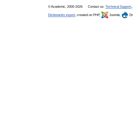
© Academic, 2000-2026
Contact us:
Technical Support
,
Dictionaries export
, created on PHP,
Joomla,
Dr