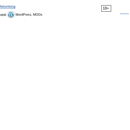
Advertising
18+
upal,
WordPress, MODx.