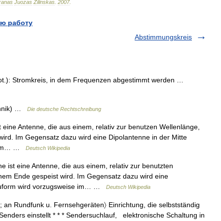
ranas
Juozas
Žilinskas
.
2007
.
ю работу
Abstimmungskreis
trot.): Stromkreis, in dem Frequenzen abgestimmt werden …
chnik) …
Die deutsche Rechtschreibung
eine Antenne, die aus einem, relativ zur benutzen Wellenlänge,
ird. Im Gegensatz dazu wird eine Dipolantenne in der Mitte
se im… …
Deutsch Wikipedia
ist eine Antenne, die aus einem, relativ zur benutzten
inem Ende gespeist wird. Im Gegensatz dazu wird eine
 Bauform wird vorzugsweise im… …
Deutsch Wikipedia
; an Rundfunk u. Fernsehgeräten〉 Einrichtung, die selbstständig
Senders einstellt * * * Sendersuchlauf, elektronische Schaltung in