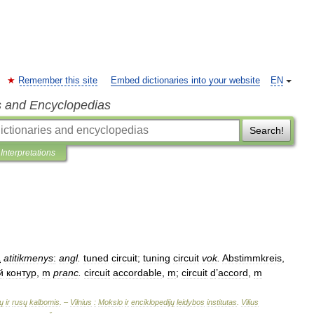
Remember this site
Embed dictionaries into your website
EN
s and Encyclopedias
Search!
Interpretations
a
atitikmenys
:
angl
.
tuned
circuit
;
tuning
circuit
vok
.
Abstimmkreis
,
й
контур
,
m
pranc
.
circuit
accordable
,
m
;
circuit
d
’
accord
,
m
ų
ir
rusų
kalbomis
. –
Vilnius
:
Mokslo
ir
enciklopedijų
leidybos
institutas
.
Vilius